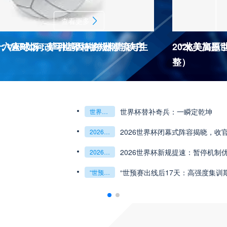
查看更多
杯十六座球场：草种基因的跨洲漂流与生
：VAR如何改写世界杯的规则与秩序
2026美加
“北美高原
整）
2026世界杯J
杯最强矛与盾的终极对话
6世预赛非洲主场绞杀战”
世界杯替补奇兵：一瞬定乾坤
世界杯替补奇兵：一瞬定乾坤
2026世界杯J组前瞻：阿根廷一骑绝尘
阿尔及利亚与奥地利激战争夺出线权
权
世界杯绝杀瞬间”
预赛附加赛的公平性反思”
2026世界杯闭幕式阵容揭晓，收
“北美冷链暗战：2
2026世界杯闭幕式阵容揭晓
收官盛典看点全解析
“北美冷链暗战：2026世界杯跨境餐食的防疫困局”
组第三的晋级密码藏在哪一环？**
乾坤：2026世界杯决赛用球设计解读
2026世界杯新规提速：暂停机制
**世界杯菜鸟破
2026世界杯新规提速：暂停机制优化助推比赛流畅度飞跃
**世界杯菜鸟破咒记：美加墨的零胜突围战**
观赛解决方案：球迷行李“门到门”极速转运，单场票专属动
瞬间，重塑足球荣耀
“世预赛出线后17天：高强度集训
“2026世界杯抽
“世预赛出线后17天：高强度集训期的体能重建与战术转化”
“2026世界杯抽签：死亡之组已成伪命题？”