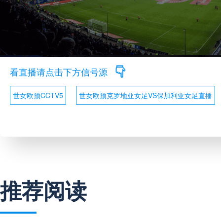
看直播请点击下方信号源
世女欧预CCTV5
世女欧预克罗地亚女足VS保加利亚女足直播
推荐阅读