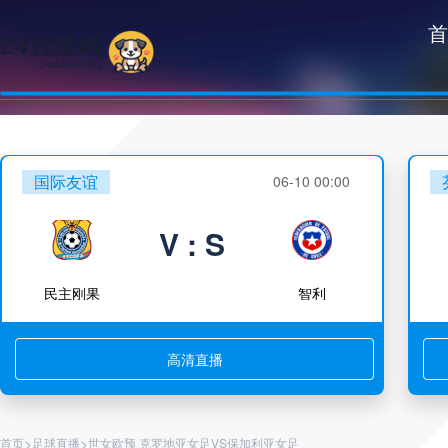
首
国际友谊
06-10 00:00
V : S
民主刚果
智利
高清直播
>
>
首页
足球直播
世女欧预 克罗地亚女足VS保加利亚女足