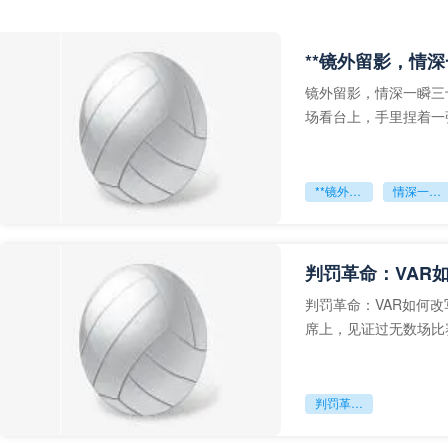
**镜外留影，情深
镜外留影，情深一瞬三
场看台上，手里捏着一
年轻运动员的背影，他
**镜外留影
情深一瞬**
判罚革命：VAR
判罚革命：VAR如何
席上，见证过无数场比
VAR第一次真正登上世
判罚革命：VAR如何改写世界杯的规则与秩序