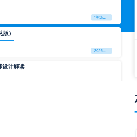
“单场决胜制：世预赛附加赛的公平性反思”
兑版）
2026美加墨世界杯失物寻回全攻略（16城通兑版）
球设计解读
四色合一
一击定乾坤：2026世界杯决赛用球设计解读
与生态裂变”**
**“2026‘脑机赛场’：北美世界杯的神经架构与生态裂变”**
门到门”极速转运，单场票专属动线全拆解