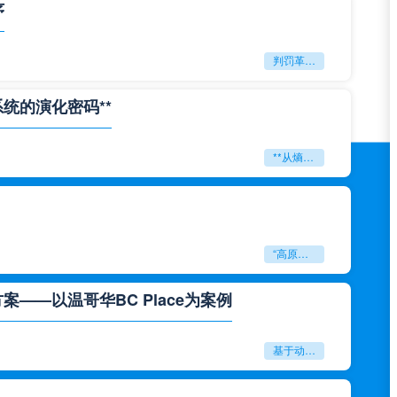
序
判罚革命：VAR如何改写世界杯的规则与秩序
系统的演化密码**
**从熵增到自组织：2026世界杯小组赛战术系统的演化密码**
“高原伏击：2026世预赛非洲主场绞杀战”
——以温哥华BC Place为案例
基于动态穹顶系统的赛前激活期自适应调控方案——以温哥华BC Place为案例