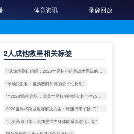
播
体育资讯
录像回放
2人成他救星相关标签
**从熵增到自组织：2026世界杯小组赛战术系统的演化密码**
“单场决胜制：世预赛附加赛的公平性反思”
**“2026‘脑机赛场’：北美世界杯的神经架构与生态裂变”**
2026世界杯跨城观赛解决方案：球迷行李“门到门”极速转运
“北美高原引擎：美加墨世界杯体能系统进化计划”
阿尔及利亚与奥地利激战争夺出线权