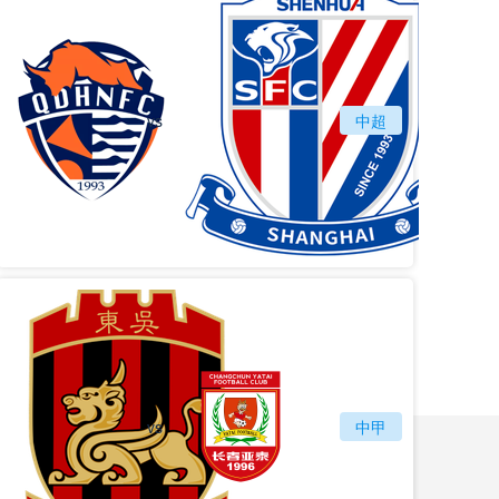
vs
青岛海牛
中超
上海
vs
苏州东吴
长春亚泰
中甲