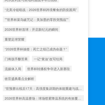
“北美冷链暗战：2026世界杯跨境餐食的防疫困局”
**世界杯菜鸟破咒记：美加墨的零胜突围战**
2026世界杯首球：开启新纪元的瞬间
重塑足球荣耀
“2026世界杯抽签：死亡之组已成伪命题？”
门将脱手酿苦果
一记“黄油”改写结局
流媒体入局
世界杯转播权争夺进入新赛段
收官盛典看点全解析
“世预赛出线后17天：高强度集训期的体能重建与战术转化”
2026世界杯高温赛场：球场喷雾降温系统的有效覆盖范围解析