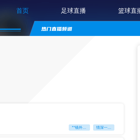
首页
足球直播
篮球直
**镜外留影
情深一瞬**