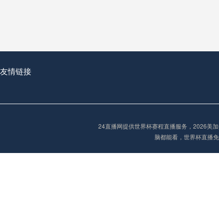
2026世界杯首球：开启新纪元的瞬间，重塑足球荣耀
友情链接
“2026世界杯抽签：死亡之组已成伪命题？”
24直播网提供世界杯赛程直播服务，2026
脑都能看，世界杯直播免