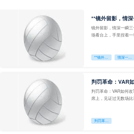
**镜外留影，情深
镜外留影，情深一瞬三
场看台上，手里捏着一
年轻运动员的背影，他
**镜外留影
情深一瞬**
判罚革命：VAR
判罚革命：VAR如何
席上，见证过无数场比
VAR第一次真正登上世
判罚革命：VAR如何改写世界杯的规则与秩序