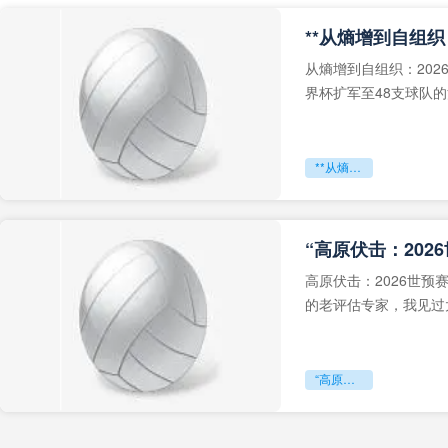
从熵增到自组织：202
界杯扩军至48支球队
深的忧虑。作为一个
**从熵增到自组织：2026世界杯小组赛战术系统的演化密码**
“高原伏击：202
高原伏击：2026世
的老评估专家，我见过太
世预赛的非洲区，正在
“高原伏击：2026世预赛非洲主场绞杀战”