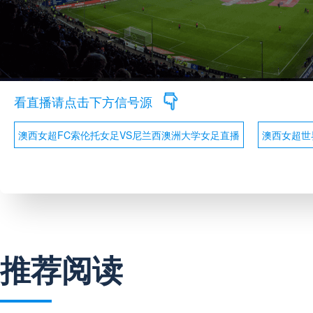
看直播请点击下方信号源
澳西女超FC索伦托女足VS尼兰西澳洲大学女足直播
澳西女超世
推荐阅读